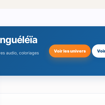
nnguéléïa
Voir les univers
Voi
res audio, coloriages