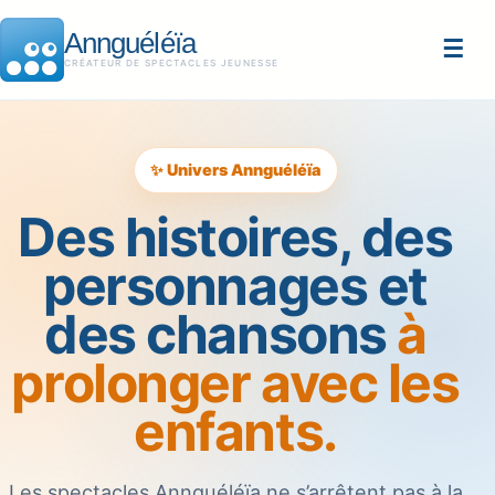
Annguéléïa
☰
CRÉATEUR DE SPECTACLES JEUNESSE
✨ Univers Annguéléïa
Des histoires, des
personnages et
des chansons
à
prolonger avec les
enfants.
Les spectacles Annguéléïa ne s’arrêtent pas à la