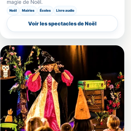
magie de Noël.
Noël
Mairies
Écoles
Livre audio
Voir les spectacles de Noël