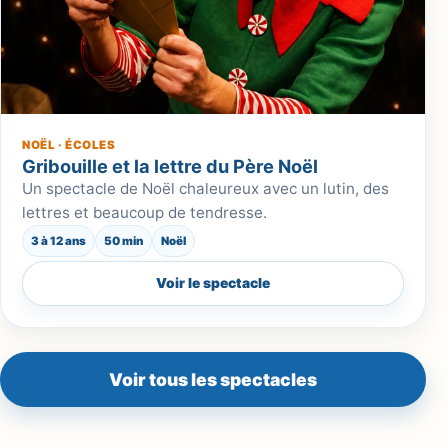
NOËL · ÉCOLES
Gribouille et la lettre du Père Noël
Un spectacle de Noël chaleureux avec un lutin, des
lettres et beaucoup de tendresse.
3 à 12 ans
50 min
Noël
Voir le spectacle
Voir tous les spectacles