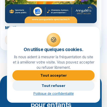
Mielline
🍪
Centres de loisirs →
On utilise quelques cookies.
Ils nous aident à mesurer la fréquentation du site
et à améliorer votre visite. Vous pouvez accepter
ou refuser librement.
Tout accepter
Tout refuser
CONTACT
Politique de confidentialité
Organisation de spectacles
pour enfants