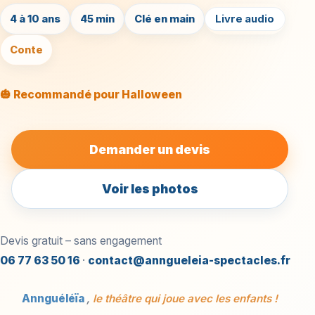
4 à 10 ans
45 min
Clé en main
Livre audio
Conte
🎃 Recommandé pour Halloween
Demander un devis
Voir les photos
Devis gratuit – sans engagement
06 77 63 50 16
·
contact@anngueleia-spectacles.fr
Annguéléïa
,
le théâtre qui joue avec les enfants !