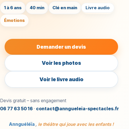
1 à 6 ans
40 min
Clé en main
Livre audio
Émotions
Demander un devis
Voir les photos
Voir le livre audio
Devis gratuit – sans engagement
06 77 63 50 16
·
contact@anngueleia-spectacles.fr
Annguéléïa
,
le théâtre qui joue avec les enfants !