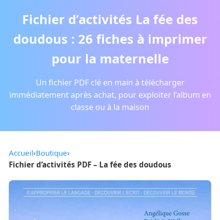
Fichier d’activités La fée des
doudous : 26 fiches à imprimer
pour la maternelle
Un fichier PDF clé en main à télécharger
immédiatement après achat, pour exploiter l’album en
classe ou à la maison
Accueil
›
Boutique
›
Fichier d’activités PDF – La fée des doudous